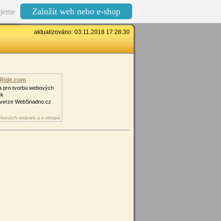
Založit web nebo e-shop
jeme
aktualizováno: 03.11.2018 17:28:30
Ride.com
a pro tvorbu webových
ek
verze WebSnadno.cz
bových stránek a e-shopů