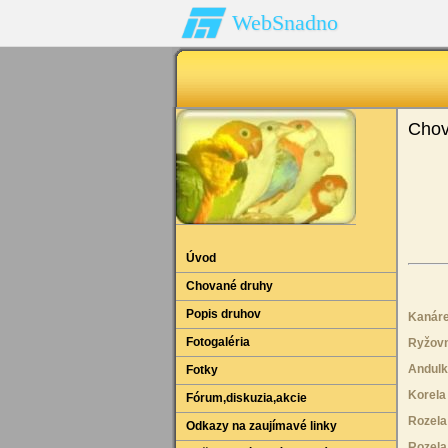
WebSnadno
Chov
Úvod
Chované druhy
Popis druhov
Kanár
Fotogaléria
Ryžovn
Andulk
Fotky
Korela
Fórum‚diskuzia‚akcie
Rozela
Odkazy na zaujímavé linky
Rozela