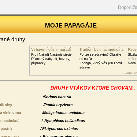
Doporuču
MOJE PAPAGÁJE
ané druhy
Vybavení dílen - nářadí
Tradiční bylinná medicína
Page
Profi Nářadí Nástroje stroje
Potíže se zdravím? Obraťte
Služb
Dílenský nábytek, hevery,
se na Dr
strán
přípravky
Zhenga, který Vás jich zbaví
Nová 
zdravě
Tvorba we
DRUHY VTÁKOV KTORÉ CHOVÁM..
e
/Serinus canaria
ík sivý
/Padda oryzivora
a vlnkovaná
/Melopsittacus undulatus
 chocholatá
/
Nymphicus hollandicus
 pestrá
/
Platycercus eximius
 penantová
/
Platycercus elegans