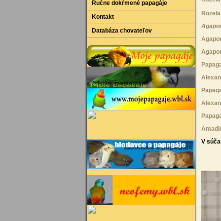
Ručne dokŕmené papagáje
Rozela 
Kontakt
Agapor
Databáza chovateľov
Agapor
Agapor
Papaga
Alexan
Papaga
Alexan
Papaga
Amadi
V súča