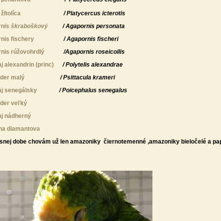
žltolíca
/
Platycercus icterotis
nis škraboškový
/ Agapornis personata
nis fischery
/
Agapornis fischeri
nis rúžovohrdlý
/Agapornis roseicollis
j alexandrin (princ)
/
Polytelis alexandrae
der malý
/ Psittacula krameri
j senegálsky
/
Poicephalus senegalus
der veľký
j nádherný
na diamantova
snej dobe chovám už len amazoniky
čiernotemenné ,amazoniky bieločelé a pa