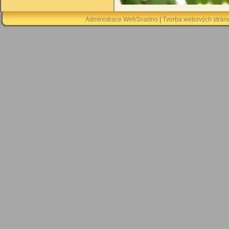
Administrace WebSnadno
|
Tvorba webových strán