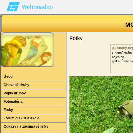
WebSnadno
MOJ
Fotky
Aktuality ne
Osobní strán
nejen na
golf a různé a
Úvod
Chované druhy
Popis druhov
Fotogaléria
Fotky
Fórum‚diskuzia‚akcie
Odkazy na zaujímavé linky