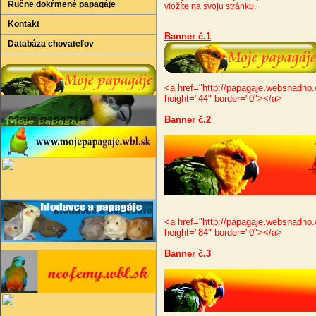
Ručne dokŕmené papagáje
vložíte na svoju stránku.
Kontakt
Banner č.1
Databáza chovateľov
<a href="http://papagaje.websnadno.
height="44" border="0"></a>
Banner č.2
<a href="http://papagaje.websnadno.
height="84" border="0"></a>
Banner č.3