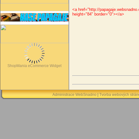
<a href="http://papagaje.websnadno.
height="84" border="0"></a>
ShopMania eCommerce Widget
Administrace WebSnadno
|
Tvorba webových strá