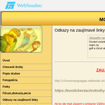
WebSnadno
MOJ
Odkazy na zaujímavé linky
Aktuality ne
Osobní strán
nejen na
golf a různé a
Úvod
Chované druhy
ZAU
Popis druhov
Fotogaléria
http://chovamepapagaje.webnode.sk
Fotky
https://exotickevtactvoknih
Fórum‚diskuzia‚akcie
Odkazy na zaujímavé linky
Ak by ste mali záujem o pridanie Vášh