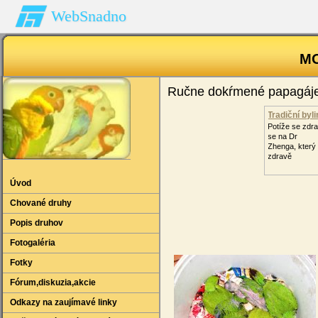
WebSnadno
MOJ
Ručne dokŕmené papagáj
Tradiční byl
Potíže se zdr
se na Dr
Zhenga, který 
zdravě
Úvod
Chované druhy
Popis druhov
Fotogaléria
Fotky
Fórum‚diskuzia‚akcie
Odkazy na zaujímavé linky