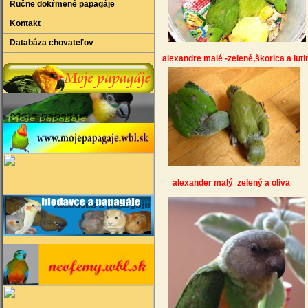
Ručne dokŕmené papagáje
Kontakt
Databáza chovateľov
alexandre malé -z
alexander malý zelený